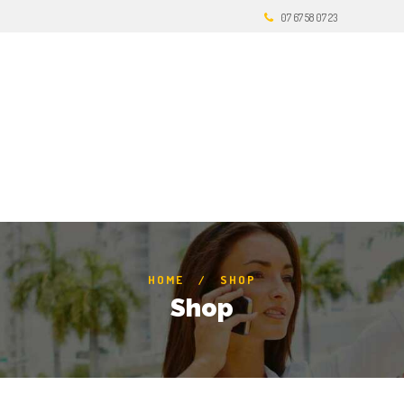
07 67 58 07 23
HOME
SHOP
Shop