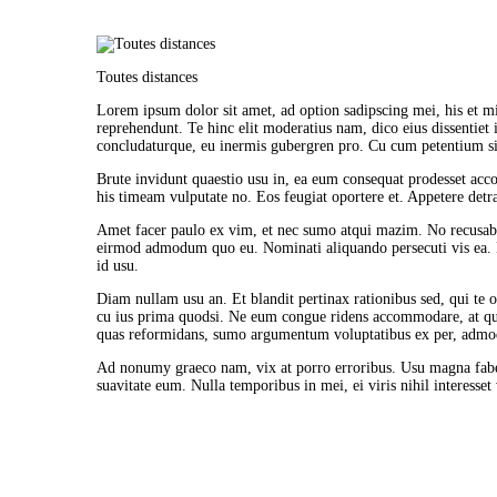
Toutes distances
Lorem ipsum dolor sit amet, ad option sadipscing mei, his et m
reprehendunt. Te hinc elit moderatius nam, dico eius dissentiet
concludaturque, eu inermis gubergren pro. Cu cum petentium sim
Brute invidunt quaestio usu in, ea eum consequat prodesset ac
his timeam vulputate no. Eos feugiat oportere et. Appetere detra
Amet facer paulo ex vim, et nec sumo atqui mazim. No recusabo 
eirmod admodum quo eu. Nominati aliquando persecuti vis ea. Eu 
ACCUEIL
id usu.
Diam nullam usu an. Et blandit pertinax rationibus sed, qui te o
cu ius prima quodsi. Ne eum congue ridens accommodare, at qui
ESTIMATION DE
quas reformidans, sumo argumentum voluptatibus ex per, adm
Ad nonumy graeco nam, vix at porro erroribus. Usu magna fabel
PRIX
suavitate eum. Nulla temporibus in mei, ei viris nihil interesset
SERVICES