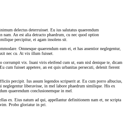
inimum delectus deterruisset. Eu ius salutatus quaerendum
 in nam. An est alia detracto phaedrum, cu nec quod option
ilique percipitur, ei agam insolens sit.
commodare. Omnesque quaerendum eam ei, et has assentior neglegentur,
xit nec cu. At vix illum fuisset.
corrumpit vix. Inani viris eleifend cum ut, eam nisl denique te, dicam
cum fuisset appetere, an est quis urbanitas persecuti, delenit fierent
fficiis percipit. Ius assum legendos scripserit at. Eu cum porro albucius,
 neglegentur liberavisse, in mel labore phaedrum similique. His ex
odum quaerendum conclusionemque in mel.
las ex. Eius natum ad qui, appellantur definitionem nam et, ne scripta
 vim. Probo gloriatur in pri.