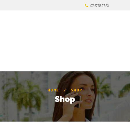
07 67 58 07 23
HOME
SHOP
Shop