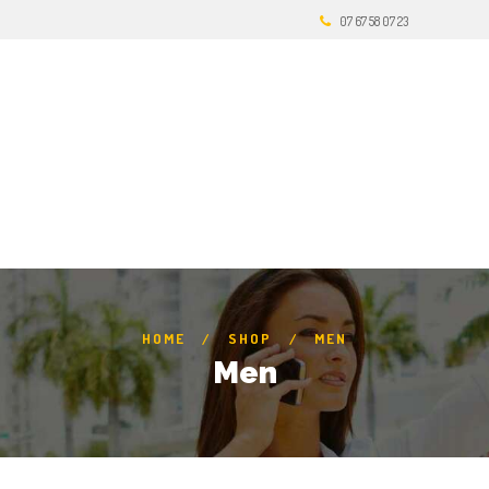
07 67 58 07 23
HOME
SHOP
MEN
Men